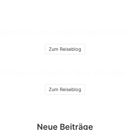
ne Familie auf Weltreise
Sabbaticals mit schulpflichtigen Kinder
Zum Reiseblog
eisen und Homeschooli
nd zwischendurch am Blog schreiben .
Zum Reiseblog
Neue Beiträge