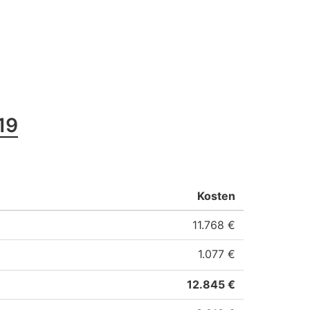
19
Kosten
11.768 €
1.077 €
12.845 €