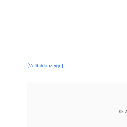
[Vollbildanzeige]
© 