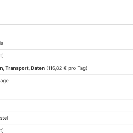
ls
t)
, Transport, Daten
(116,82 € pro Tag)
Tage
stel
t)