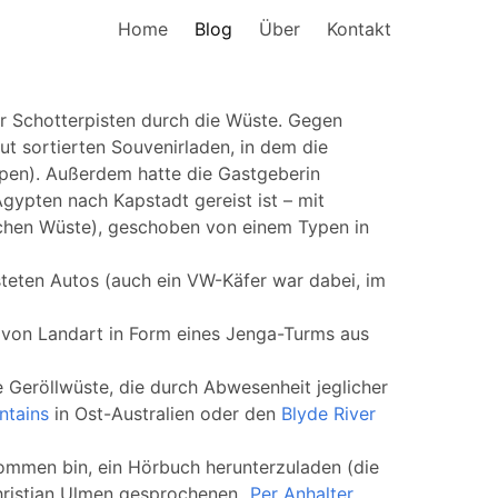
Home
Blog
Über
Kontakt
er Schotterpisten durch die Wüste. Gegen
ut sortierten Souvenirladen, in dem die
ppen). Außerdem hatte die Gastgeberin
Ägypten nach Kapstadt gereist ist – mit
schen Wüste), geschoben von einem Typen in
teten Autos (auch ein VW-Käfer war dabei, im
 von Landart in Form eines Jenga-Turms aus
de Geröllwüste, die durch Abwesenheit jeglicher
ntains
in Ost-Australien oder den
Blyde River
ekommen bin, ein Hörbuch herunterzuladen (die
hristian Ulmen gesprochenen „
Per Anhalter