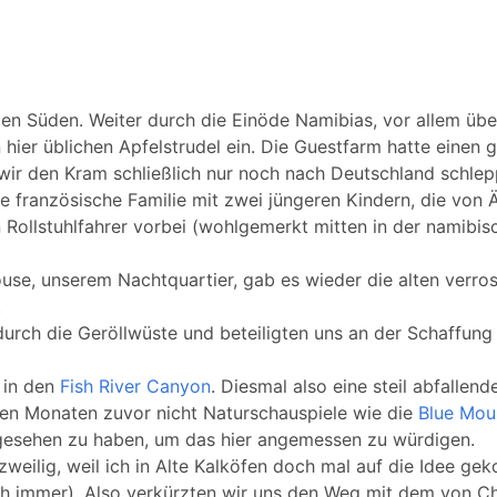
den Süden. Weiter durch die Einöde Namibias, vor allem üb
hier üblichen Apfelstrudel ein. Die Guestfarm hatte einen g
wir den Kram schließlich nur noch nach Deutschland schle
e französische Familie mit zwei jüngeren Kindern, die von 
 Rollstuhlfahrer vorbei (wohlgemerkt mitten in der namibi
e, unserem Nachtquartier, gab es wieder die alten verros
.
urch die Geröllwüste und beteiligten uns an der Schaffung
 in den
Fish River Canyon
. Diesmal also eine steil abfallen
n den Monaten zuvor nicht Naturschauspiele wie die
Blue Mou
gesehen zu haben, um das hier angemessen zu würdigen.
rzweilig, weil ich in Alte Kalköfen doch mal auf die Idee g
ch immer). Also verkürzten wir uns den Weg mit dem von C