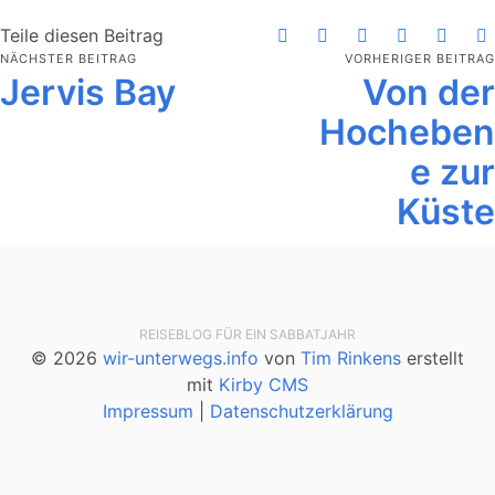
Teile diesen Beitrag
NÄCHSTER BEITRAG
VORHERIGER BEITRAG
Jervis Bay
Von der
Hocheben
e zur
Küste
REISEBLOG FÜR EIN SABBATJAHR
© 2026
wir-unterwegs.info
von
Tim Rinkens
erstellt
mit
Kirby CMS
Impressum
|
Datenschutzerklärung