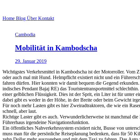
Home
Blog
Über
Kontakt
Cambodia
Mobilität in Kambodscha
29. Januar 2019
Wichtigstes Verkehrsmittel in Kambodscha ist der Motorroller. Vom Zwö
oder auch mal mit Hund. Helmpflicht existiert nicht und ein Führers
fahren dürfen. Hier konnten wir damit bequem die Gegend erkunden. 
indisches Pendant Bajaj RE) das Touristentransportmittel schlechthin.
einer gelblichen Flüssigkeit. Dies ist der Sprit, ein Liter ist für u
dabei gibt es weder in der Höhe, in der Breite oder beim Gewicht i
Für noch mehr Lasten gibt es hier Zweiradtraktoren, die wie ein Ras
schnell, aber laut.
Richtige Laster gibt es auch. Verwunderlicherweise ist manchmal die
Führerhaus irgendeine Navigationsfunktion.
Ein öffentliches Nahverkehrssystem existiert nicht, Busse von untersc
muss man für die persönliche Reiseplanung bedenken, dass für 50 Ki
zehn Dollar mehr auszugeben und mit dem Taxi zu fahren. Das Auto war