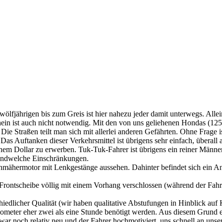
lfjährigen bis zum Greis ist hier nahezu jeder damit unterwegs. Allein,
chein ist auch nicht notwendig. Mit den von uns geliehenen Hondas (12
Die Straßen teilt man sich mit allerlei anderen Gefährten. Ohne Frag
 Das Auftanken dieser Verkehrsmittel ist übrigens sehr einfach, überal
nter einem Dollar zu erwerben. Tuk-Tuk-Fahrer ist übrigens ein reiner M
rgendwelche Einschränkungen.
enmähermotor mit Lenkgestänge aussehen. Dahinter befindet sich ein Anh
 Frontscheibe völlig mit einem Vorhang verschlossen (während der Fahr
hiedlicher Qualität (wir haben qualitative Abstufungen in Hinblick auf
lometer eher zwei als eine Stunde benötigt werden. Aus diesem Grund 
 noch relativ neu und der Fahrer hochmotiviert, uns schnell an unser 