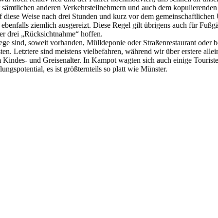
 sämtlichen anderen Verkehrsteilnehmern und auch dem kopulierenden 
uf diese Weise nach drei Stunden und kurz vor dem gemeinschaftlichen 
benfalls ziemlich ausgereizt. Diese Regel gilt übrigens auch für Fußg
r drei „Rücksichtnahme“ hoffen.
ege sind, soweit vorhanden, Mülldeponie oder Straßenrestaurant oder b
ten. Letztere sind meistens vielbefahren, während wir über erstere allei
 Kindes- und Greisenalter. In Kampot wagten sich auch einige Touriste
gspotential, es ist größternteils so platt wie Münster.