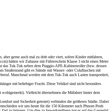
 aber gerne auch mal zu dritt oder viert, sofern Kinder mitfahren,
5ccm) hätten wir Zuhause mit Führerschein Klasse 3 nicht einen Meter
e ist das Tuk-Tuk neben dem Piaggio-APE-Kabinenroller (bzw. dessen
l am Straßenrand gibt es Stände mit Wasser- oder Colaflaschen mit
ännerberuf. Manchmal werden mit dem Tuk-Tuk auch Lasten transportiert,
änger mit beliebiger Fracht. Diese Vehikel sind nicht besonders
t wohlgemerkt). Vielleicht übernehmen die Mitfahrer hinter dem
 Komfort und Sicherheit getestet) verbinden die größeren Städte. Dabei
entschieden wir uns heute für die 150 Kilometer nach Phnom Penh
Ziel zu bringen. Um dies zu bewerkstelligen trat er auf das Gaspedal