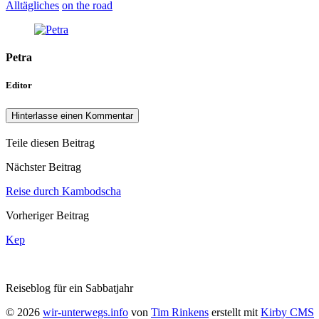
Alltägliches
on the road
Petra
Editor
Hinterlasse einen Kommentar
Teile diesen Beitrag
Nächster Beitrag
Reise durch Kambodscha
Vorheriger Beitrag
Kep
Reiseblog für ein Sabbatjahr
© 2026
wir-unterwegs.info
von
Tim Rinkens
erstellt mit
Kirby CMS