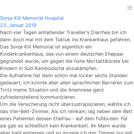
Cambodia
Sonja Kill Memorial Hospital
23. Januar 2019
Nach vier Tagen anhaltender Traveller's Diarrhea bin ich
dann doch mal mit dem Tuktuk ins Krankenhaus gefahren.
Das Sonja Kill Memorial ist eigentlich ein
Kinderkrankenhaus, das von einem deutschen Ehepaar
gegründet wurde, um gegen die hohe Mortalitätsrate bei
Kindern in Süd-Kambodscha anzukämpfen.
Die Aufnahme hat dann schon mal locker sechs Stunden
gedauert, ich konnte aber allen sprachlichen Barrieren zum
Trotz meine Situation und die Anamnese ganz
zufriedenstellend kommunizieren.
Um die Versicherung nicht überzustrapazieren, wählte ich
das Vier-Bett-Zimmer. Als ich reinkam, lag neben dem Bett
eines Patienten dessen Ehefrau - auf dem Fußboden. Für
sie gab es schließlich kein Krankenbett. Ihr Mann wurde
aber bald entlassen und so musste ich das Zimmer nur mit