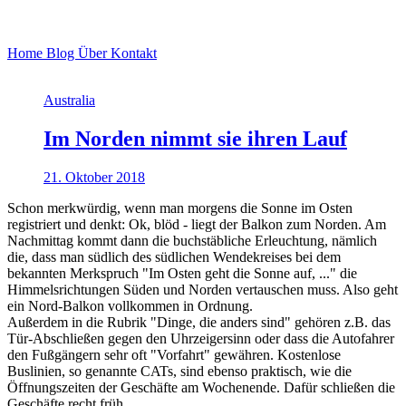
Home
Blog
Über
Kontakt
Australia
Im Norden nimmt sie ihren Lauf
21. Oktober 2018
Schon merkwürdig, wenn man morgens die Sonne im Osten
registriert und denkt: Ok, blöd - liegt der Balkon zum Norden. Am
Nachmittag kommt dann die buchstäbliche Erleuchtung, nämlich
die, dass man südlich des südlichen Wendekreises bei dem
bekannten Merkspruch "Im Osten geht die Sonne auf, ..." die
Himmelsrichtungen Süden und Norden vertauschen muss. Also geht
ein Nord-Balkon vollkommen in Ordnung.
Außerdem in die Rubrik "Dinge, die anders sind" gehören z.B. das
Tür-Abschließen gegen den Uhrzeigersinn oder dass die Autofahrer
den Fußgängern sehr oft "Vorfahrt" gewähren. Kostenlose
Buslinien, so genannte CATs, sind ebenso praktisch, wie die
Öffnungszeiten der Geschäfte am Wochenende. Dafür schließen die
Geschäfte recht früh ...