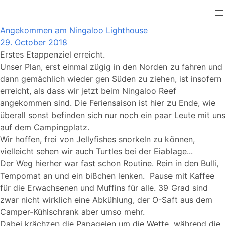
Australia
Angekommen am Ningaloo Lighthouse
29. October 2018
Erstes Etappenziel erreicht.
Unser Plan, erst einmal zügig in den Norden zu fahren und
dann gemächlich wieder gen Süden zu ziehen, ist insofern
erreicht, als dass wir jetzt beim Ningaloo Reef
angekommen sind. Die Feriensaison ist hier zu Ende, wie
überall sonst befinden sich nur noch ein paar Leute mit uns
auf dem Campingplatz.
Wir hoffen, frei von Jellyfishes snorkeln zu können,
vielleicht sehen wir auch Turtles bei der Eiablage...
Der Weg hierher war fast schon Routine. Rein in den Bulli,
Tempomat an und ein bißchen lenken. Pause mit Kaffee
für die Erwachsenen und Muffins für alle. 39 Grad sind
zwar nicht wirklich eine Abkühlung, der O-Saft aus dem
Camper-Kühlschrank aber umso mehr.
Dabei krächzen die Papageien um die Wette, während die