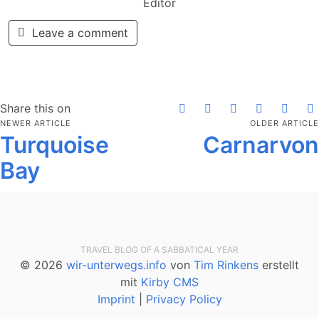
Editor
Leave a comment
Share this on
NEWER ARTICLE
OLDER ARTICLE
Turquoise
Carnarvon
Bay
TRAVEL BLOG OF A SABBATICAL YEAR
© 2026
wir-unterwegs.info
von
Tim Rinkens
erstellt
mit
Kirby CMS
Imprint
|
Privacy Policy