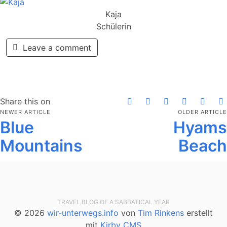
Kaja
Schülerin
Leave a comment
Share this on
NEWER ARTICLE
OLDER ARTICLE
Blue
Hyams
Mountains
Beach
TRAVEL BLOG OF A SABBATICAL YEAR
© 2026
wir-unterwegs.info
von
Tim Rinkens
erstellt
mit
Kirby CMS