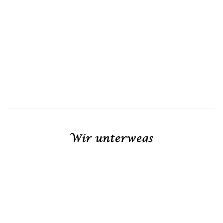
REISEBLOG FÜR EIN SABBATJAHR
© 2026
wir-unterwegs.info
von
Tim Rinkens
erstellt
mit
Kirby CMS
Impressum
|
Datenschutzerklärung