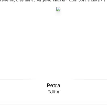
 weiteren, diesmal außergewöhnlichen roten Sonnenunterga
Petra
Editor