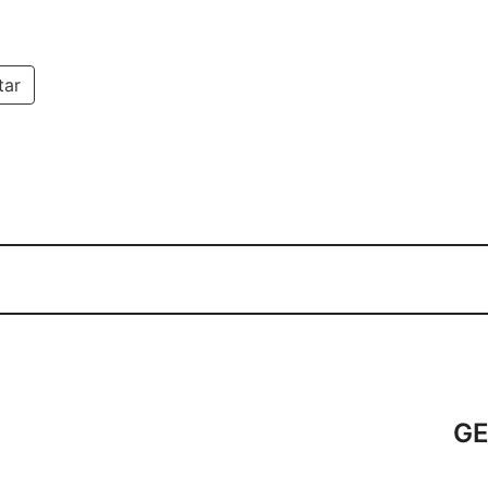
tar
G