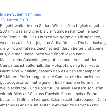
Namibia
In den Süden Namibias
28. March 2019
Es geht weiter in den Süden. Wir schaffen täglich ungefähr
200 km, das sind drei bis vier Stunden Fahrzeit, je nach
Straßenqualität. Dazu nutzen wir gerne die Mittagshitze,
wenn es zu heiß für jegliche Aktivitäten ist. Die Landschaft,
die wir durchfahren, zeichnet sich durch Berge und Ebenen
aus, die man unglaublich weit überblicken kann.
Menschliche Ansiedlungen gibt es kaum. Auch auf den
Campsites ist außerhalb der Hotspots wenig los. Heute
Nacht sind wir allein, gestern gab es einen Mitcamper in
50 Metern Entfernung. Unsere Campsites sind meistens
gut ausgestattet, mit eigenem Bad - heute in Form einer
Wellblechhütte - und Pool für uns allein. Gestern schliefen
wir mit Blick auf Schloss Duwisib. Ein deutscher Baron
baute es 1909, um hier eine Schafszucht aufzubauen. Dann
entschloss er sich, im ersten Weltkrieg zu kämpfen und